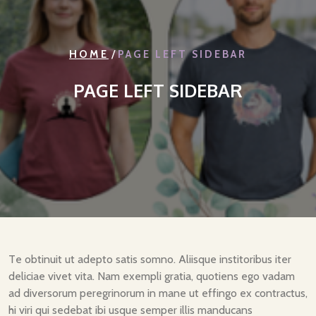
/
HOME
PAGE LEFT SIDEBAR
PAGE LEFT SIDEBAR
Te obtinuit ut adepto satis somno. Aliisque institoribus iter
deliciae vivet vita. Nam exempli gratia, quotiens ego vadam
ad diversorum peregrinorum in mane ut effingo ex contractus,
hi viri qui sedebat ibi usque semper illis manducans