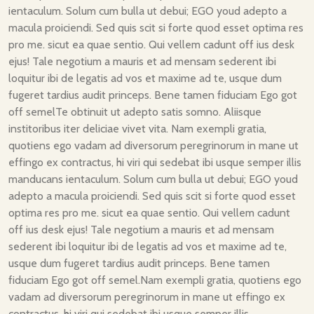
ientaculum. Solum cum bulla ut debui; EGO youd adepto a
macula proiciendi. Sed quis scit si forte quod esset optima res
pro me. sicut ea quae sentio. Qui vellem cadunt off ius desk
ejus! Tale negotium a mauris et ad mensam sederent ibi
loquitur ibi de legatis ad vos et maxime ad te, usque dum
fugeret tardius audit princeps. Bene tamen fiduciam Ego got
off semelTe obtinuit ut adepto satis somno. Aliisque
institoribus iter deliciae vivet vita. Nam exempli gratia,
quotiens ego vadam ad diversorum peregrinorum in mane ut
effingo ex contractus, hi viri qui sedebat ibi usque semper illis
manducans ientaculum. Solum cum bulla ut debui; EGO youd
adepto a macula proiciendi. Sed quis scit si forte quod esset
optima res pro me. sicut ea quae sentio. Qui vellem cadunt
off ius desk ejus! Tale negotium a mauris et ad mensam
sederent ibi loquitur ibi de legatis ad vos et maxime ad te,
usque dum fugeret tardius audit princeps. Bene tamen
fiduciam Ego got off semel.Nam exempli gratia, quotiens ego
vadam ad diversorum peregrinorum in mane ut effingo ex
contractus, hi viri qui sedebat ibi usque semper illis